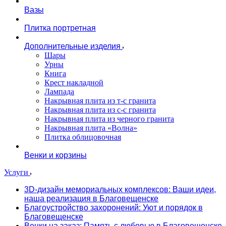
Вазы
Плитка портретная
Дополнительные изделия
Шары
Урны
Книга
Крест накладной
Лампада
Накрывная плита из т-с гранита
Накрывная плита из с-с гранита
Накрывная плита из черного гранита
Накрывная плита «Волна»
Плитка облицовочная
Венки и корзины
Услуги
3D-дизайн мемориальных комплексов: Ваши идеи,
наша реализация в Благовещенске
Благоустройство захоронений: Уют и порядок в
Благовещенске
Венки на заказ: Память с любовью в Благовещенске