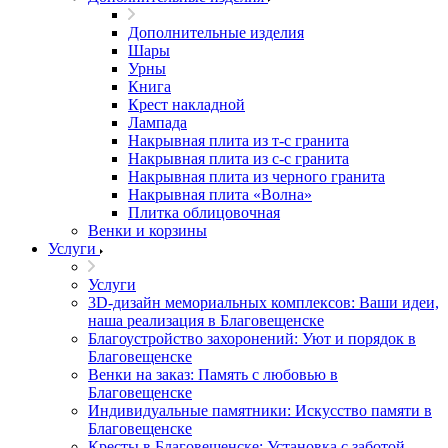
Дополнительные изделия
Шары
Урны
Книга
Крест накладной
Лампада
Накрывная плита из т-с гранита
Накрывная плита из с-с гранита
Накрывная плита из черного гранита
Накрывная плита «Волна»
Плитка облицовочная
Венки и корзины
Услуги
Услуги
3D-дизайн мемориальных комплексов: Ваши идеи,
наша реализация в Благовещенске
Благоустройство захоронений: Уют и порядок в
Благовещенске
Венки на заказ: Память с любовью в
Благовещенске
Индивидуальные памятники: Искусство памяти в
Благовещенске
Кресты в Благовещенске: Установка с заботой