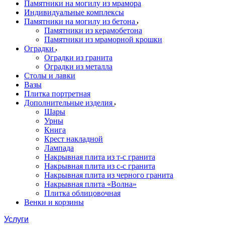
Памятники на могилу из мрамора
Индивидуальные комплексы
Памятники на могилу из бетона
Памятники из керамобетона
Памятники из мраморной крошки
Оградки
Оградки из гранита
Оградки из металла
Столы и лавки
Вазы
Плитка портретная
Дополнительные изделия
Шары
Урны
Книга
Крест накладной
Лампада
Накрывная плита из т-с гранита
Накрывная плита из с-с гранита
Накрывная плита из черного гранита
Накрывная плита «Волна»
Плитка облицовочная
Венки и корзины
Услуги