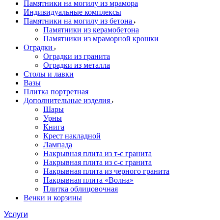
Памятники на могилу из мрамора
Индивидуальные комплексы
Памятники на могилу из бетона
Памятники из керамобетона
Памятники из мраморной крошки
Оградки
Оградки из гранита
Оградки из металла
Столы и лавки
Вазы
Плитка портретная
Дополнительные изделия
Шары
Урны
Книга
Крест накладной
Лампада
Накрывная плита из т-с гранита
Накрывная плита из с-с гранита
Накрывная плита из черного гранита
Накрывная плита «Волна»
Плитка облицовочная
Венки и корзины
Услуги