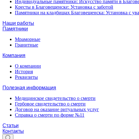
Индивидуальные памятники: Искусство памяти в Благов
Кресты в Благовещенске: Установка с заботой
Памятники на кладбищах Благовещенска: Установка с у
Наши работы
Памятники
Мраморные
Гранитные
Компания
О компании
История
Реквизиты
Полезная информация
Медицинское свидетельство о смерти
Гербовое свидетельство о смерти
Договор на оказание ритуальных услуг
Справка о смерти по форме №11
Статьи
Контакты