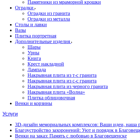
Памятники из мраморной крошки
Оградки
Оградки из гранита
Оградки из металла
Столы и лавки
Вазы
Плитка портретная
Дополнительные изделия
Шары
Урны
Книга
Крест накладной
Лампада
Накрывная плита из т-с гранита
Накрывная плита из с-с гранита
Накрывная плита из черного гранита
Накрывная плита «Волна»
Плитка облицовочная
Венки и корзины
Услуги
3D-дизайн мемориальных комплексов: Ваши идеи, наша р
Благоустройство захоронений: Уют и порядок в Благовещ
Венки на заказ: Память с любовью в Благовещенске