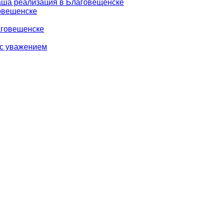
аша реализация в Благовещенске
говещенске
аговещенске
 с уважением