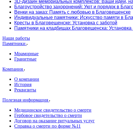
3D-дизайн мемориальных комплексов: Ваши идеи, н
Благоустройство захоронений: Уют и порядок в Бла
Венки на заказ: Память с любовью в Благовещенске
Индивидуальные памятники: Искусство памяти в Бл
Кресты в Благовещенске: Установка с заботой
Памятники на кладбищах Благовещенска: Установка
Наши работы
Памятники
Мраморные
Гранитные
Компания
О компании
История
Реквизиты
Полезная информация
Медицинское свидетельство о смерти
Гербовое свидетельство о смерти
Договор на оказание ритуальных услуг
Справка о смерти по форме №11