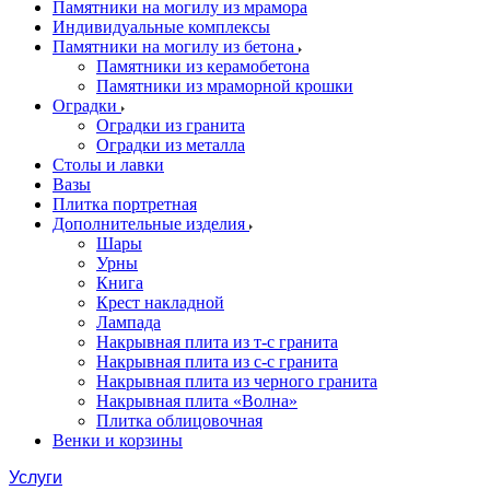
Памятники на могилу из мрамора
Индивидуальные комплексы
Памятники на могилу из бетона
Памятники из керамобетона
Памятники из мраморной крошки
Оградки
Оградки из гранита
Оградки из металла
Столы и лавки
Вазы
Плитка портретная
Дополнительные изделия
Шары
Урны
Книга
Крест накладной
Лампада
Накрывная плита из т-с гранита
Накрывная плита из с-с гранита
Накрывная плита из черного гранита
Накрывная плита «Волна»
Плитка облицовочная
Венки и корзины
Услуги