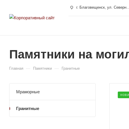
г. Благовещенск, ул. Сев
г. Свободный, ул. 50 лет Октября 10
г. Хабаровск, улица Карла Маркса, 180/4
Памятники на могил
—
—
Главная
Памятники
Гранитные
Мраморные
Размер
НОВИ
1500x500x80
Гранитные