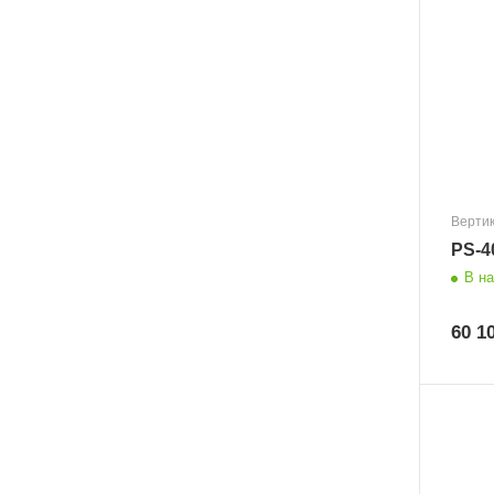
Верти
PS-4
В н
60 1
Размер
1000x800x70