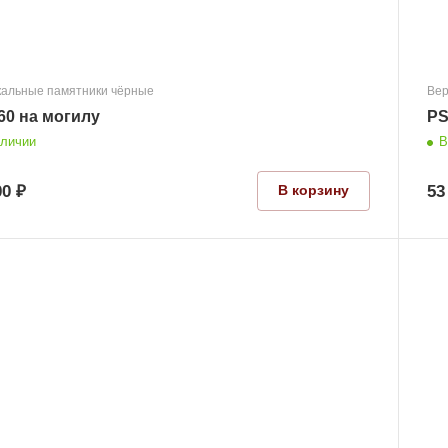
кальные памятники чёрные
Вер
60 на могилу
PS
аличии
В
00 ₽
53
В корзину
Размер
1100x600x70