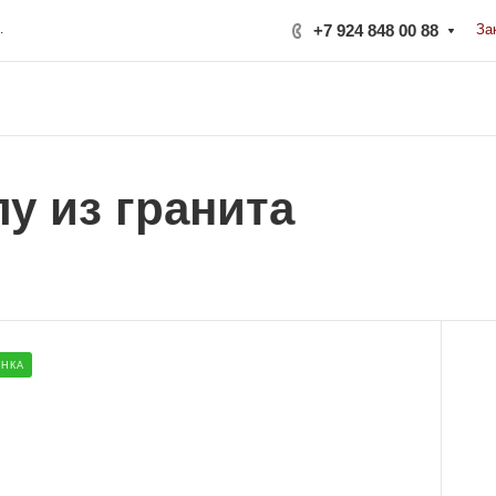
ерная, 222Б
+7 924 848 00 88
За
у из гранита
Размер
НКА
1100x500x70