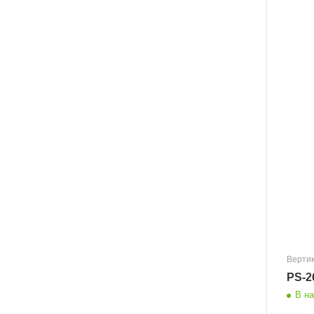
Верти
PS-2
В н