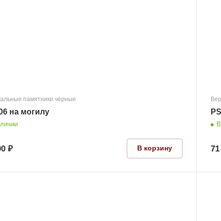
кальные памятники чёрные
Вер
06 на могилу
PS
аличии
В
00 ₽
71
В корзину
Размер
1000x650x70