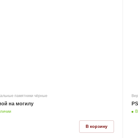
кальные памятники чёрные
Вер
ой на могилу
PS
аличии
В
В корзину