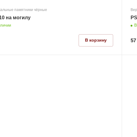
кальные памятники чёрные
Вер
10 на могилу
PS
аличии
В
57
В корзину
Размер
1000x800x70