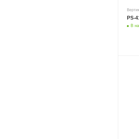
Верти
PS-4
В н
Размер
1100x600x70