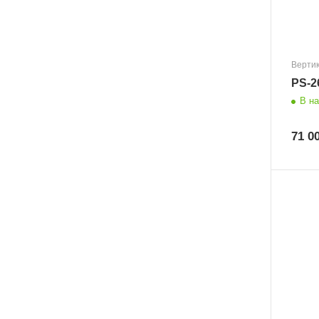
Верти
PS-2
В н
71 0
Размер
1100x550x70