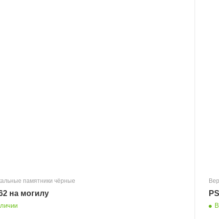
кальные памятники чёрные
Вер
62 на могилу
PS
аличии
В