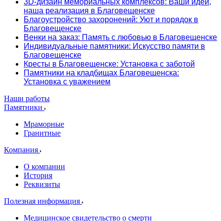
3D-дизайн мемориальных комплексов: Ваши идеи,
наша реализация в Благовещенске
Благоустройство захоронений: Уют и порядок в
Благовещенске
Венки на заказ: Память с любовью в Благовещенске
Индивидуальные памятники: Искусство памяти в
Благовещенске
Кресты в Благовещенске: Установка с заботой
Памятники на кладбищах Благовещенска:
Установка с уважением
Наши работы
Памятники
Мраморные
Гранитные
Компания
О компании
История
Реквизиты
Полезная информация
Медицинское свидетельство о смерти