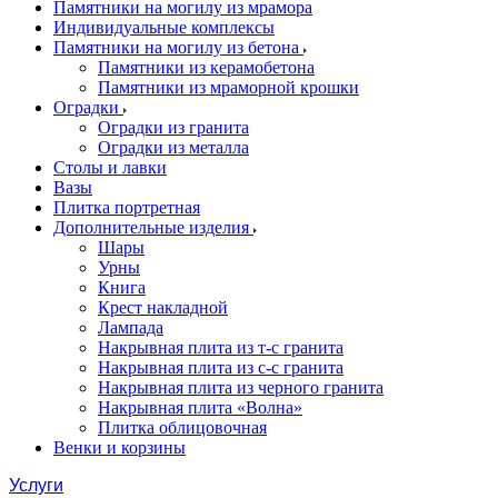
Памятники на могилу из мрамора
Индивидуальные комплексы
Памятники на могилу из бетона
Памятники из керамобетона
Памятники из мраморной крошки
Оградки
Оградки из гранита
Оградки из металла
Столы и лавки
Вазы
Плитка портретная
Дополнительные изделия
Шары
Урны
Книга
Крест накладной
Лампада
Накрывная плита из т-с гранита
Накрывная плита из с-с гранита
Накрывная плита из черного гранита
Накрывная плита «Волна»
Плитка облицовочная
Венки и корзины
Услуги