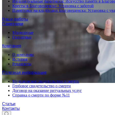
Индивидуальные памятники: Искусство памяти в Благов
Кресты в Благовещенске: Установка с заботой
Памятники на кладбищах Благовещенска: Установка с у
Наши работы
Памятники
Мраморные
Гранитные
Компания
О компании
История
Реквизиты
Полезная информация
Медицинское свидетельство о смерти
Гербовое свидетельство о смерти
Договор на оказание ритуальных услуг
Справка о смерти по форме №11
Статьи
Контакты