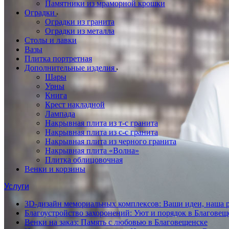
Памятники из мраморной крошки
Оградки
Оградки из гранита
Оградки из металла
Столы и лавки
Вазы
Плитка портретная
Дополнительные изделия
Шары
Урны
Книга
Крест накладной
Лампада
Накрывная плита из т-с гранита
Накрывная плита из с-с гранита
Накрывная плита из черного гранита
Накрывная плита «Волна»
Плитка облицовочная
Венки и корзины
Услуги
3D-дизайн мемориальных комплексов: Ваши идеи, наша р
Благоустройство захоронений: Уют и порядок в Благовещ
Венки на заказ: Память с любовью в Благовещенске