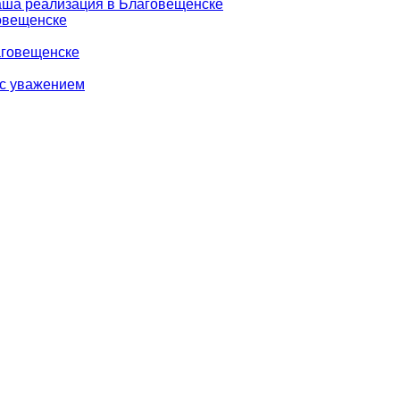
аша реализация в Благовещенске
говещенске
аговещенске
 с уважением