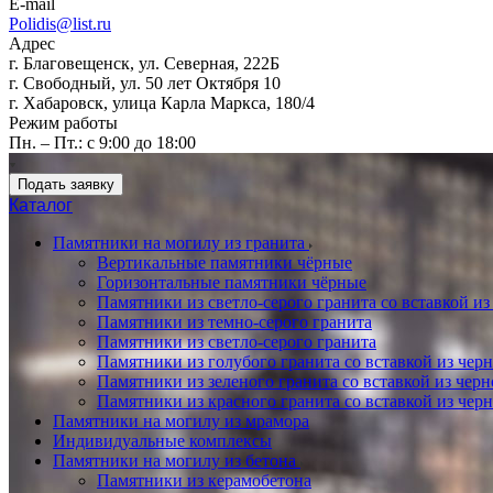
E-mail
Polidis@list.ru
Адрес
г. Благовещенск, ул. Северная, 222Б
г. Свободный, ул. 50 лет Октября 10
г. Хабаровск, улица Карла Маркса, 180/4
Режим работы
Пн. – Пт.: с 9:00 до 18:00
Подать заявку
Каталог
Памятники на могилу из гранита
Вертикальные памятники чёрные
Горизонтальные памятники чёрные
Памятники из светло-серого гранита со вставкой из
Памятники из темно-серого гранита
Памятники из светло-серого гранита
Памятники из голубого гранита со вставкой из черно
Памятники из зеленого гранита со вставкой из черно
Памятники из красного гранита со вставкой из черно
Памятники на могилу из мрамора
Индивидуальные комплексы
Памятники на могилу из бетона
Памятники из керамобетона