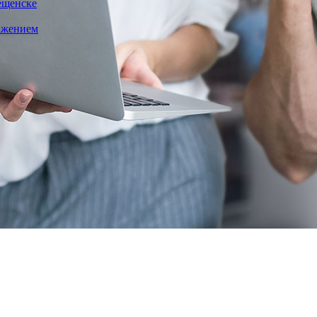
ещенске
важением