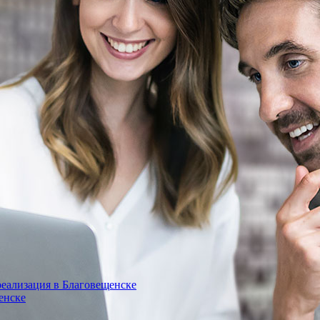
еализация в Благовещенске
енске