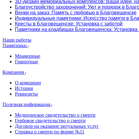
3D-дизайн мемориальных комплексов: Ваши идеи, н
Благоустройство захоронений: Уют и порядок в Бла
Венки на заказ: Память с любовью в Благовещенске
Индивидуальные памятники: Искусство памяти в Бл
Кресты в Благовещенске: Установка с заботой
Памятники на кладбищах Благовещенска: Установка
Наши работы
Памятники
Мраморные
Гранитные
Компания
О компании
История
Реквизиты
Полезная информация
Медицинское свидетельство о смерти
Гербовое свидетельство о смерти
Договор на оказание ритуальных услуг
Справка о смерти по форме №11