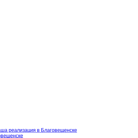
аша реализация в Благовещенске
говещенске