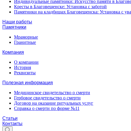
Индивидуальные памятники: Искусство памяти в Благов
Кресты в Благовещенске: Установка с заботой
Памятники на кладбищах Благовещенска: Установка с у
Наши работы
Памятники
Мраморные
Гранитные
Компания
О компании
История
Реквизиты
Полезная информация
Медицинское свидетельство о смерти
Гербовое свидетельство о смерти
Договор на оказание ритуальных услуг
Справка о смерти по форме №11
Статьи
Контакты