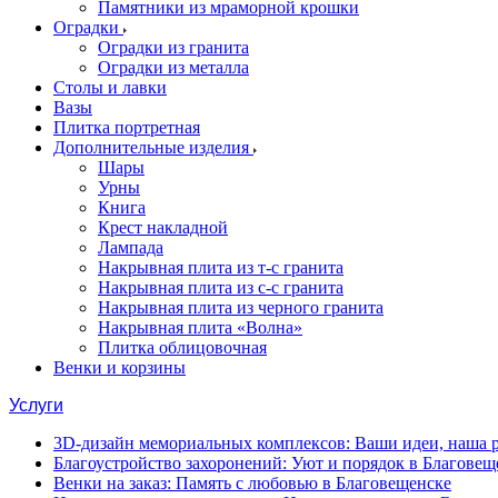
Памятники из мраморной крошки
Оградки
Оградки из гранита
Оградки из металла
Столы и лавки
Вазы
Плитка портретная
Дополнительные изделия
Шары
Урны
Книга
Крест накладной
Лампада
Накрывная плита из т-с гранита
Накрывная плита из с-с гранита
Накрывная плита из черного гранита
Накрывная плита «Волна»
Плитка облицовочная
Венки и корзины
Услуги
3D-дизайн мемориальных комплексов: Ваши идеи, наша р
Благоустройство захоронений: Уют и порядок в Благовещ
Венки на заказ: Память с любовью в Благовещенске