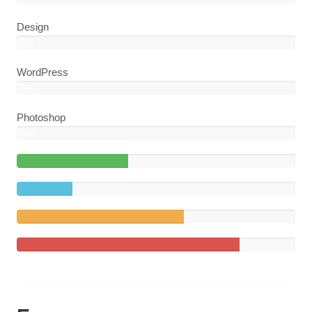
Design
85%
WordPress
75%
Photoshop
85%
40%
Complete
20%
(success)
Complete
60%
Complete
(warning)
80%
Complete