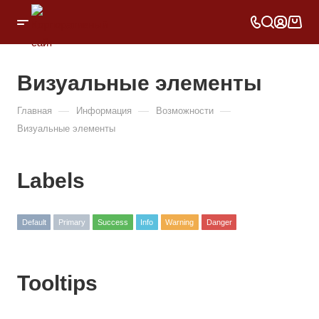
Визуальные элементы
—
—
—
Главная
Информация
Возможности
Визуальные элементы
Labels
Default
Primary
Success
Info
Warning
Danger
Tooltips