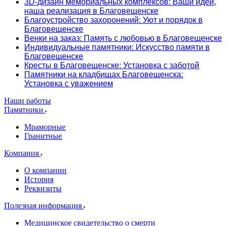
3D-дизайн мемориальных комплексов: Ваши идеи,
наша реализация в Благовещенске
Благоустройство захоронений: Уют и порядок в
Благовещенске
Венки на заказ: Память с любовью в Благовещенске
Индивидуальные памятники: Искусство памяти в
Благовещенске
Кресты в Благовещенске: Установка с заботой
Памятники на кладбищах Благовещенска:
Установка с уважением
Наши работы
Памятники
Мраморные
Гранитные
Компания
О компании
История
Реквизиты
Полезная информация
Медицинское свидетельство о смерти