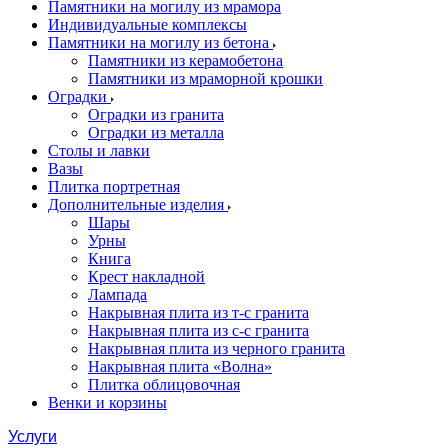
Памятники на могилу из мрамора
Индивидуальные комплексы
Памятники на могилу из бетона
Памятники из керамобетона
Памятники из мраморной крошки
Оградки
Оградки из гранита
Оградки из металла
Столы и лавки
Вазы
Плитка портретная
Дополнительные изделия
Шары
Урны
Книга
Крест накладной
Лампада
Накрывная плита из т-с гранита
Накрывная плита из с-с гранита
Накрывная плита из черного гранита
Накрывная плита «Волна»
Плитка облицовочная
Венки и корзины
Услуги