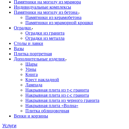
Памятники на могилу из мрамора
Индивидуальные комплексы
Памятники на могилу из бетона
Памятники из керамобетона
Памятники из мраморной крошки
Оградки
Оградки из гранита
Оградки из металла
Столы и лавки
Вазы
Плитка портретная
Дополнительные изделия
Шары
Урны
Книга
Крест накладной
Лампада
Накрывная плита из т-с гранита
Накрывная плита из с-с гранита
Накрывная плита из черного гранита
Накрывная плита «Волна»
Плитка облицовочная
Венки и корзины
Услуги