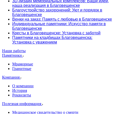
3D-дизайн мемориальных комплексов: Ваши идеи,
наша реализация в Благовещенске
Благоустройство захоронений: Уют и порядок в
Благовещенске
Венки на заказ: Память с любовью в Благовещенске
Индивидуальные памятники: Искусство памяти в
Благовещенске
Кресты в Благовещенске: Установка с заботой
Памятники на кладбищах Благовещенска:
Установка с уважением
Наши работы
Памятники
Мраморные
Гранитные
Компания
О компании
История
Реквизиты
Полезная информация
Медицинское свидетельство о смерти