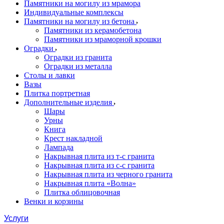
Памятники на могилу из мрамора
Индивидуальные комплексы
Памятники на могилу из бетона
Памятники из керамобетона
Памятники из мраморной крошки
Оградки
Оградки из гранита
Оградки из металла
Столы и лавки
Вазы
Плитка портретная
Дополнительные изделия
Шары
Урны
Книга
Крест накладной
Лампада
Накрывная плита из т-с гранита
Накрывная плита из с-с гранита
Накрывная плита из черного гранита
Накрывная плита «Волна»
Плитка облицовочная
Венки и корзины
Услуги