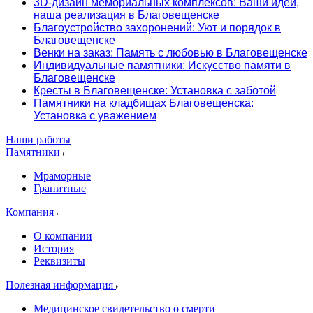
3D-дизайн мемориальных комплексов: Ваши идеи,
наша реализация в Благовещенске
Благоустройство захоронений: Уют и порядок в
Благовещенске
Венки на заказ: Память с любовью в Благовещенске
Индивидуальные памятники: Искусство памяти в
Благовещенске
Кресты в Благовещенске: Установка с заботой
Памятники на кладбищах Благовещенска:
Установка с уважением
Наши работы
Памятники
Мраморные
Гранитные
Компания
О компании
История
Реквизиты
Полезная информация
Медицинское свидетельство о смерти