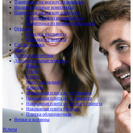
Памятники на могилу из мрамора
Индивидуальные комплексы
Памятники на могилу из бетона
Памятники из керамобетона
Памятники из мраморной крошки
Оградки
Оградки из гранита
Оградки из металла
Столы и лавки
Вазы
Плитка портретная
Дополнительные изделия
Шары
Урны
Книга
Крест накладной
Лампада
Накрывная плита из т-с гранита
Накрывная плита из с-с гранита
Накрывная плита из черного гранита
Накрывная плита «Волна»
Плитка облицовочная
Венки и корзины
Услуги