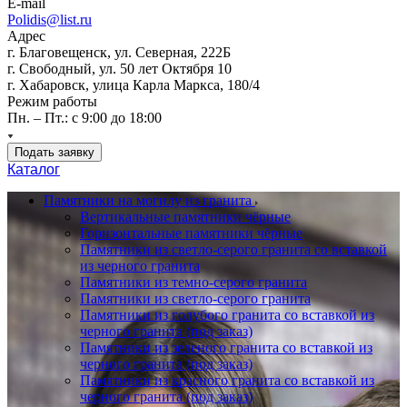
E-mail
Polidis@list.ru
Адрес
г. Благовещенск, ул. Северная, 222Б
г. Свободный, ул. 50 лет Октября 10
г. Хабаровск, улица Карла Маркса, 180/4
Режим работы
Пн. – Пт.: с 9:00 до 18:00
Подать заявку
Каталог
Памятники на могилу из гранита
Вертикальные памятники чёрные
Горизонтальные памятники чёрные
Памятники из светло-серого гранита со вставкой
из черного гранита
Памятники из темно-серого гранита
Памятники из светло-серого гранита
Памятники из голубого гранита со вставкой из
черного гранита (под заказ)
Памятники из зеленого гранита со вставкой из
черного гранита (под заказ)
Памятники из красного гранита со вставкой из
черного гранита (под заказ)