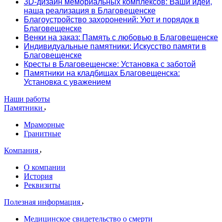
3D-дизайн мемориальных комплексов: Ваши идеи,
наша реализация в Благовещенске
Благоустройство захоронений: Уют и порядок в
Благовещенске
Венки на заказ: Память с любовью в Благовещенске
Индивидуальные памятники: Искусство памяти в
Благовещенске
Кресты в Благовещенске: Установка с заботой
Памятники на кладбищах Благовещенска:
Установка с уважением
Наши работы
Памятники
Мраморные
Гранитные
Компания
О компании
История
Реквизиты
Полезная информация
Медицинское свидетельство о смерти