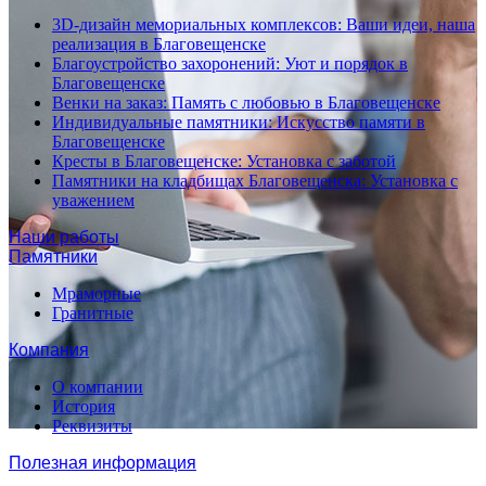
3D-дизайн мемориальных комплексов: Ваши идеи, наша
реализация в Благовещенске
Благоустройство захоронений: Уют и порядок в
Благовещенске
Венки на заказ: Память с любовью в Благовещенске
Индивидуальные памятники: Искусство памяти в
Благовещенске
Кресты в Благовещенске: Установка с заботой
Памятники на кладбищах Благовещенска: Установка с
уважением
Наши работы
Памятники
Мраморные
Гранитные
Компания
О компании
История
Реквизиты
Полезная информация