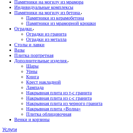
Памятники на могилу из мрамора
Индивидуальные комплексы
Памятники на могилу из бетона
Памятники из керамобетона
Памятники из мраморной крошки
Оградки
Оградки из гранита
Оградки из металла
Столы и лавки
Вазы
Плитка портретная
Дополнительные изделия
Шары
Урны
Книга
Крест накладной
Лампада
Накрывная плита из т-с гранита
Накрывная плита из с-с гранита
Накрывная плита из черного гранита
Накрывная плита «Волна»
Плитка облицовочная
Венки и корзины
Услуги