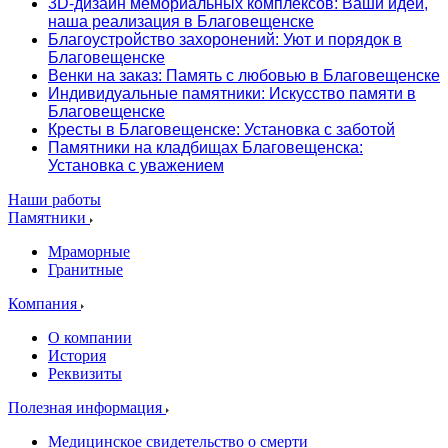
3D-дизайн мемориальных комплексов: Ваши идеи,
наша реализация в Благовещенске
Благоустройство захоронений: Уют и порядок в
Благовещенске
Венки на заказ: Память с любовью в Благовещенске
Индивидуальные памятники: Искусство памяти в
Благовещенске
Кресты в Благовещенске: Установка с заботой
Памятники на кладбищах Благовещенска:
Установка с уважением
Наши работы
Памятники
Мраморные
Гранитные
Компания
О компании
История
Реквизиты
Полезная информация
Медицинское свидетельство о смерти