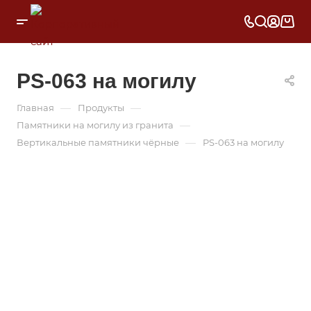
PS-063 на могилу
—
—
Главная
Продукты
—
Памятники на могилу из гранита
—
Вертикальные памятники чёрные
PS-063 на могилу