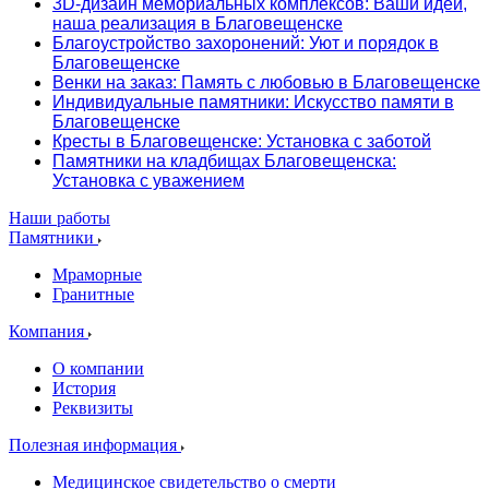
3D-дизайн мемориальных комплексов: Ваши идеи,
наша реализация в Благовещенске
Благоустройство захоронений: Уют и порядок в
Благовещенске
Венки на заказ: Память с любовью в Благовещенске
Индивидуальные памятники: Искусство памяти в
Благовещенске
Кресты в Благовещенске: Установка с заботой
Памятники на кладбищах Благовещенска:
Установка с уважением
Наши работы
Памятники
Мраморные
Гранитные
Компания
О компании
История
Реквизиты
Полезная информация
Медицинское свидетельство о смерти