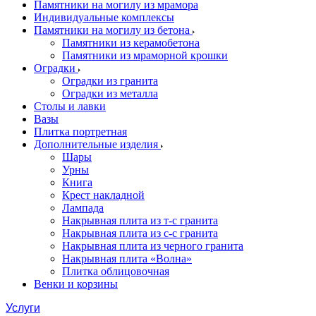
Памятники на могилу из мрамора
Индивидуальные комплексы
Памятники на могилу из бетона
Памятники из керамобетона
Памятники из мраморной крошки
Оградки
Оградки из гранита
Оградки из металла
Столы и лавки
Вазы
Плитка портретная
Дополнительные изделия
Шары
Урны
Книга
Крест накладной
Лампада
Накрывная плита из т-с гранита
Накрывная плита из с-с гранита
Накрывная плита из черного гранита
Накрывная плита «Волна»
Плитка облицовочная
Венки и корзины
Услуги