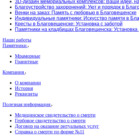
3D-дизайн мемориальных комплексов: Ваши идеи, н
Благоустройство захоронений: Уют и порядок в Бла
Венки на заказ: Память с любовью в Благовещенске
Индивидуальные памятники: Искусство памяти в Бл
Кресты в Благовещенске: Установка с заботой
Памятники на кладбищах Благовещенска: Установка
Наши работы
Памятники
Мраморные
Гранитные
Компания
О компании
История
Реквизиты
Полезная информация
Медицинское свидетельство о смерти
Гербовое свидетельство о смерти
Договор на оказание ритуальных услуг
Справка о смерти по форме №11