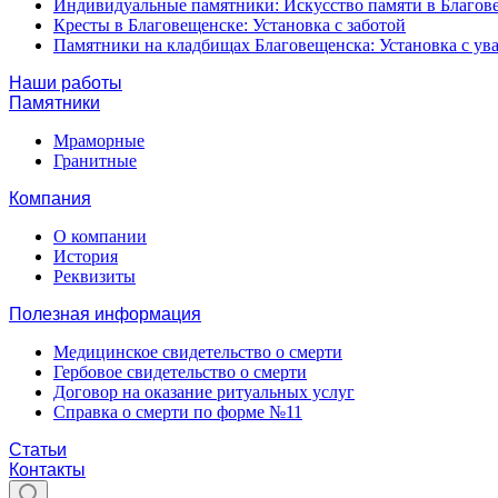
Индивидуальные памятники: Искусство памяти в Благов
Кресты в Благовещенске: Установка с заботой
Памятники на кладбищах Благовещенска: Установка с у
Наши работы
Памятники
Мраморные
Гранитные
Компания
О компании
История
Реквизиты
Полезная информация
Медицинское свидетельство о смерти
Гербовое свидетельство о смерти
Договор на оказание ритуальных услуг
Справка о смерти по форме №11
Статьи
Контакты