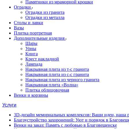
Памятники из мраморной крошки
Оградки
Оградки из гранита
Оградки из металла
Столы и лавки
Вазы
Плитка портретная
Дополнительные изделия
Шары
Урны
Книга
Крест накладной
Лампада
Накрывная плита из т-с гранита
Накрывная плита из с-с гранита
Накрывная плита из черного гранита
Накрывная плита «Волна»
Плитка облицовочная
Венки и корзины
Услуги
3D-дизайн мемориальных комплексов: Ваши идеи, наша р
Благоустройство захоронений: Уют и порядок в Благовещ
Венки на заказ: Память с любовью в Благовещенске