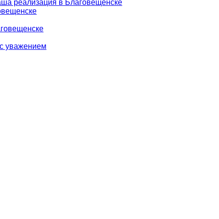
аша реализация в Благовещенске
говещенске
аговещенске
 с уважением