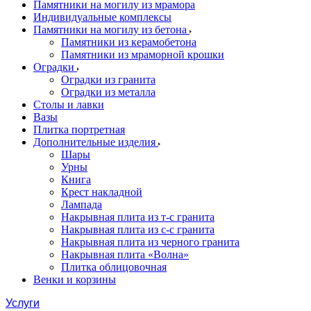
Памятники на могилу из мрамора
Индивидуальные комплексы
Памятники на могилу из бетона
Памятники из керамобетона
Памятники из мраморной крошки
Оградки
Оградки из гранита
Оградки из металла
Столы и лавки
Вазы
Плитка портретная
Дополнительные изделия
Шары
Урны
Книга
Крест накладной
Лампада
Накрывная плита из т-с гранита
Накрывная плита из с-с гранита
Накрывная плита из черного гранита
Накрывная плита «Волна»
Плитка облицовочная
Венки и корзины
Услуги