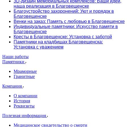
3D-дизайн мемориальных комплексов: Ваши идеи,
наша реализация в Благовещенске
Благоустройство захоронений: Уют и порядок в
Благовещенске
Венки на заказ: Память с любовью в Благовещенске
Индивидуальные памятники: Искусство памяти в
Благовещенске
Кресты в Благовещенске: Установка с заботой
Памятники на кладбищах Благовещенска:
Установка с уважением
Наши работы
Памятники
Мраморные
Гранитные
Компания
О компании
История
Реквизиты
Полезная информация
Медицинское свидетельство о смерти