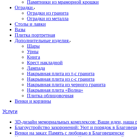
Памятники из мраморной крошки
Оградки
Оградки из гранита
Оградки из металла
Столы и лавки
Вазы
Плитка портретная
Дополнительные изделия
Шары
Урны
Книга
Крест накладной
Лампада
Накрывная плита из т-с гранита
Накрывная плита из с-с гранита
Накрывная плита из черного гранита
Накрывная плита «Волна»
Плитка облицовочная
Венки и корзины
Услуги
3D-дизайн мемориальных комплексов: Ваши идеи, наша р
Благоустройство захоронений: Уют и порядок в Благовещ
Венки на заказ: Память с любовью в Благовещенске