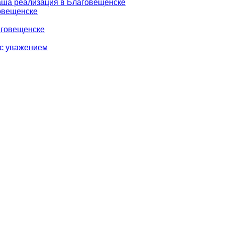
аша реализация в Благовещенске
говещенске
аговещенске
 с уважением