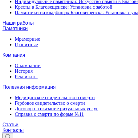
Индивидуальные памятники: Искусство памяти в Благов
Кресты в Благовещенске: Установка с заботой
Памятники на кладбищах Благовещенска: Установка с у
Наши работы
Памятники
Мраморные
Гранитные
Компания
О компании
История
Реквизиты
Полезная информация
Медицинское свидетельство о смерти
Гербовое свидетельство о смерти
Договор на оказание ритуальных услуг
Справка о смерти по форме №11
Статьи
Контакты