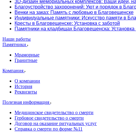
3D-дизайн мемориальных комплексов: Ваши идеи, н
Благоустройство захоронений: Уют и порядок в Бла
Венки на заказ: Память с любовью в Благовещенске
Индивидуальные памятники: Искусство памяти в Бл
Кресты в Благовещенске: Установка с заботой
Памятники на кладбищах Благовещенска: Установка
Наши работы
Памятники
Мраморные
Гранитные
Компания
О компании
История
Реквизиты
Полезная информация
Медицинское свидетельство о смерти
Гербовое свидетельство о смерти
Договор на оказание ритуальных услуг
Справка о смерти по форме №11