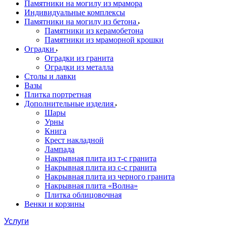
Памятники на могилу из мрамора
Индивидуальные комплексы
Памятники на могилу из бетона
Памятники из керамобетона
Памятники из мраморной крошки
Оградки
Оградки из гранита
Оградки из металла
Столы и лавки
Вазы
Плитка портретная
Дополнительные изделия
Шары
Урны
Книга
Крест накладной
Лампада
Накрывная плита из т-с гранита
Накрывная плита из с-с гранита
Накрывная плита из черного гранита
Накрывная плита «Волна»
Плитка облицовочная
Венки и корзины
Услуги