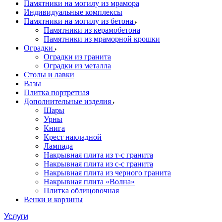
Памятники на могилу из мрамора
Индивидуальные комплексы
Памятники на могилу из бетона
Памятники из керамобетона
Памятники из мраморной крошки
Оградки
Оградки из гранита
Оградки из металла
Столы и лавки
Вазы
Плитка портретная
Дополнительные изделия
Шары
Урны
Книга
Крест накладной
Лампада
Накрывная плита из т-с гранита
Накрывная плита из с-с гранита
Накрывная плита из черного гранита
Накрывная плита «Волна»
Плитка облицовочная
Венки и корзины
Услуги