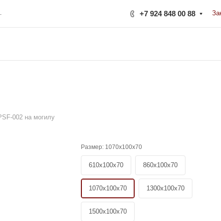
ерная, 222Б
+7 924 848 00 88
За
PSF-002 на могилу
Размер:
1070x100x70
610x100x70
860x100x70
1070x100x70
1300x100x70
1500x100x70