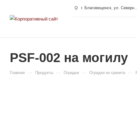
г. Благовещенск, ул. Сев
г. Свободный, ул. 50 лет Октября 10
г. Хабаровск, улица Карла Маркса, 180/4
PSF-002 на могилу
—
—
—
—
Главная
Продукты
Оградки
Оградки из гранита