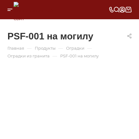
PSF-001 на могилу
—
—
—
Главная
Продукты
Оградки
—
Оградки из гранита
PSF-001 на могилу