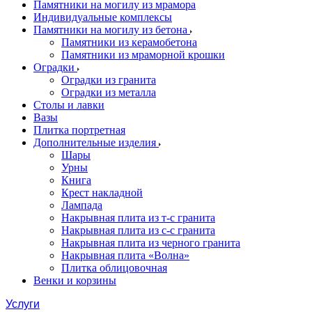
Памятники на могилу из мрамора
Индивидуальные комплексы
Памятники на могилу из бетона
Памятники из керамобетона
Памятники из мраморной крошки
Оградки
Оградки из гранита
Оградки из металла
Столы и лавки
Вазы
Плитка портретная
Дополнительные изделия
Шары
Урны
Книга
Крест накладной
Лампада
Накрывная плита из т-с гранита
Накрывная плита из с-с гранита
Накрывная плита из черного гранита
Накрывная плита «Волна»
Плитка облицовочная
Венки и корзины
Услуги