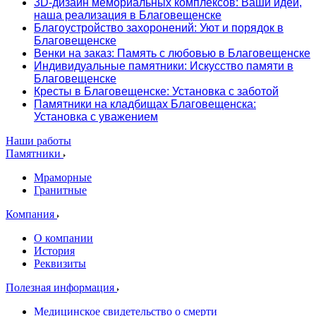
3D-дизайн мемориальных комплексов: Ваши идеи,
наша реализация в Благовещенске
Благоустройство захоронений: Уют и порядок в
Благовещенске
Венки на заказ: Память с любовью в Благовещенске
Индивидуальные памятники: Искусство памяти в
Благовещенске
Кресты в Благовещенске: Установка с заботой
Памятники на кладбищах Благовещенска:
Установка с уважением
Наши работы
Памятники
Мраморные
Гранитные
Компания
О компании
История
Реквизиты
Полезная информация
Медицинское свидетельство о смерти