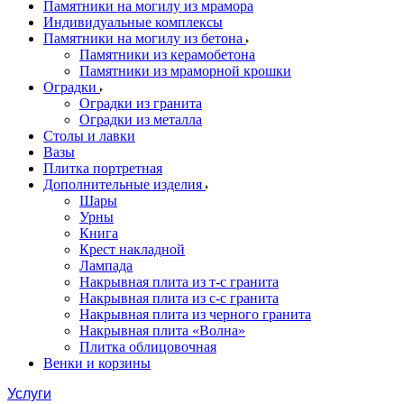
Памятники на могилу из мрамора
Индивидуальные комплексы
Памятники на могилу из бетона
Памятники из керамобетона
Памятники из мраморной крошки
Оградки
Оградки из гранита
Оградки из металла
Столы и лавки
Вазы
Плитка портретная
Дополнительные изделия
Шары
Урны
Книга
Крест накладной
Лампада
Накрывная плита из т-с гранита
Накрывная плита из с-с гранита
Накрывная плита из черного гранита
Накрывная плита «Волна»
Плитка облицовочная
Венки и корзины
Услуги