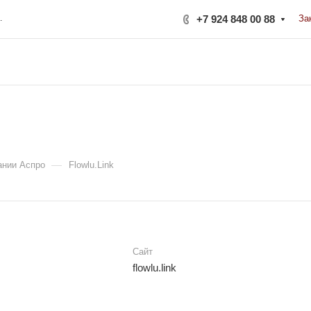
ерная, 222Б
+7 924 848 00 88
За
—
ании Аспро
Flowlu.Link
Сайт
flowlu.link