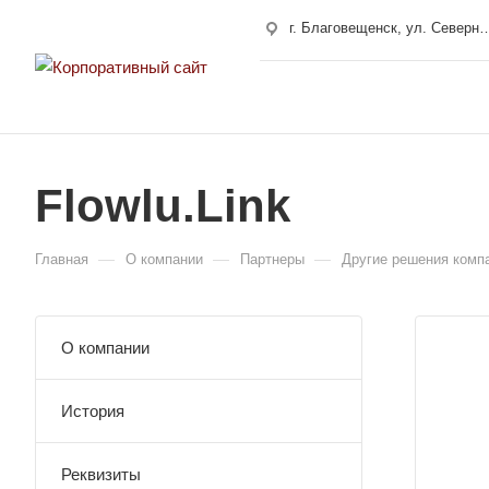
г. Благовещенск, ул. Сев
г. Свободный, ул. 50 лет Октября 10
г. Хабаровск, улица Карла Маркса, 180/4
Flowlu.Link
—
—
—
Главная
О компании
Партнеры
Другие решения комп
О компании
История
Реквизиты