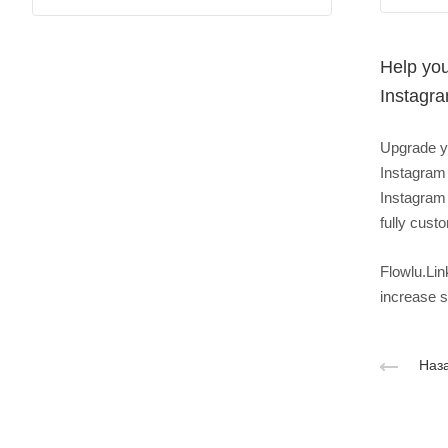
Help you
Instagra
Upgrade yo
Instagram l
Instagram 
fully cust
Flowlu.Lin
increase s
Наза