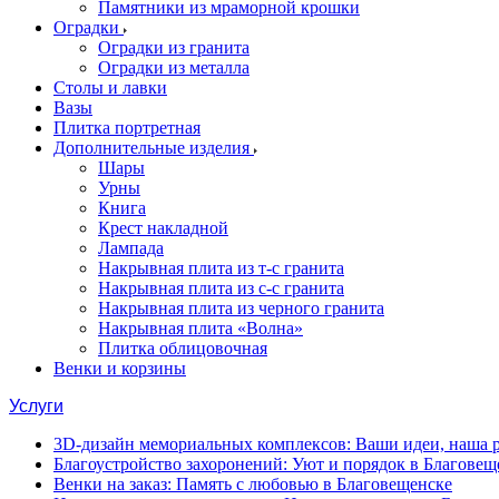
Памятники из мраморной крошки
Оградки
Оградки из гранита
Оградки из металла
Столы и лавки
Вазы
Плитка портретная
Дополнительные изделия
Шары
Урны
Книга
Крест накладной
Лампада
Накрывная плита из т-с гранита
Накрывная плита из с-с гранита
Накрывная плита из черного гранита
Накрывная плита «Волна»
Плитка облицовочная
Венки и корзины
Услуги
3D-дизайн мемориальных комплексов: Ваши идеи, наша р
Благоустройство захоронений: Уют и порядок в Благовещ
Венки на заказ: Память с любовью в Благовещенске