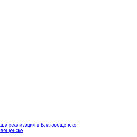
аша реализация в Благовещенске
говещенске