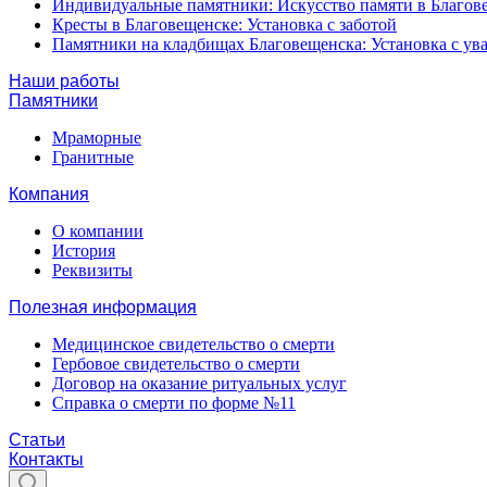
Индивидуальные памятники: Искусство памяти в Благов
Кресты в Благовещенске: Установка с заботой
Памятники на кладбищах Благовещенска: Установка с у
Наши работы
Памятники
Мраморные
Гранитные
Компания
О компании
История
Реквизиты
Полезная информация
Медицинское свидетельство о смерти
Гербовое свидетельство о смерти
Договор на оказание ритуальных услуг
Справка о смерти по форме №11
Статьи
Контакты