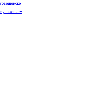
аговещенске
 с уважением