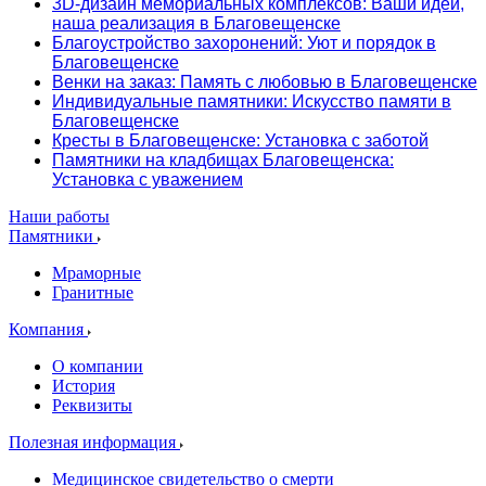
3D-дизайн мемориальных комплексов: Ваши идеи,
наша реализация в Благовещенске
Благоустройство захоронений: Уют и порядок в
Благовещенске
Венки на заказ: Память с любовью в Благовещенске
Индивидуальные памятники: Искусство памяти в
Благовещенске
Кресты в Благовещенске: Установка с заботой
Памятники на кладбищах Благовещенска:
Установка с уважением
Наши работы
Памятники
Мраморные
Гранитные
Компания
О компании
История
Реквизиты
Полезная информация
Медицинское свидетельство о смерти