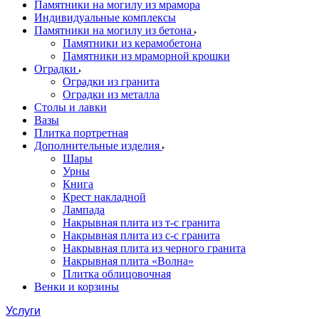
Памятники на могилу из мрамора
Индивидуальные комплексы
Памятники на могилу из бетона
Памятники из керамобетона
Памятники из мраморной крошки
Оградки
Оградки из гранита
Оградки из металла
Столы и лавки
Вазы
Плитка портретная
Дополнительные изделия
Шары
Урны
Книга
Крест накладной
Лампада
Накрывная плита из т-с гранита
Накрывная плита из с-с гранита
Накрывная плита из черного гранита
Накрывная плита «Волна»
Плитка облицовочная
Венки и корзины
Услуги