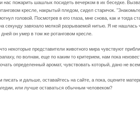
или нас пожарить шашлык посидеть вечерком в их беседке. Выз
ротанговом кресле, накрытый пледом, сидел старичок. "Знакомьт
тнул головой. Посмотрев в его глаза, мне снова, как и тогда ст
о на секунду завязало мелкой разрываемой нитью. Я не нашлась 
о дней он умер в том же ротанговом кресле.
 что некоторые представители животного мира чувствуют прибл
запаху, по волнам, еще по каким то критерием, нам пока неизвес
очать определенный аромат, чувствовать который, дано не всем
писать и дальше, оставайтесь на сайте, а пока, оцените матери
гедии, или лучше оставаться обычным человеком?