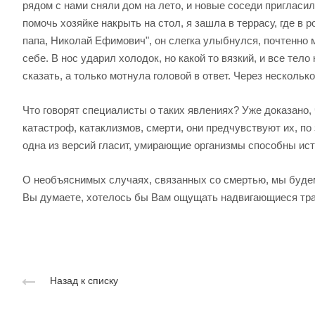
рядом с нами сняли дом на лето, и новые соседи приглас
помочь хозяйке накрыть на стол, я зашла в террасу, где в 
папа, Николай Ефимович", он слегка улыбнулся, почтенно мо
себе. В нос ударил холодок, но какой то вязкий, и все тел
сказать, а только мотнула головой в ответ. Через нескольк
Что говорят специалисты о таких явлениях? Уже доказано,
катастроф, катаклизмов, смерти, они предчувствуют их, по 
одна из версий гласит, умирающие организмы способны ист
О необъяснимых случаях, связанных со смертью, мы будем 
Вы думаете, хотелось бы Вам ощущать надвигающиеся тра
Назад к списку