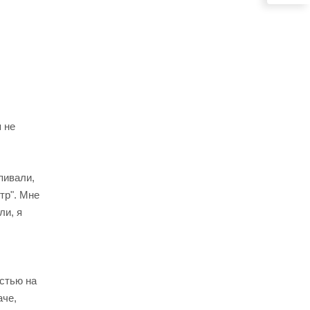
я не
пивали,
тр". Мне
ли, я
остью на
аче,