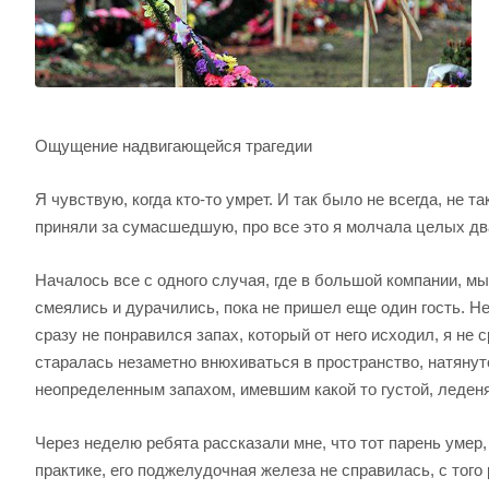
Ощущение надвигающейся трагедии
Я чувствую, когда кто-то умрет. И так было не всегда, не 
приняли за сумасшедшую, про все это я молчала целых два
Началось все с одного случая, где в большой компании, м
смеялись и дурачились, пока не пришел еще один гость. Не
сразу не понравился запах, который от него исходил, я не 
старалась незаметно внюхиваться в пространство, натяну
неопределенным запахом, имевшим какой то густой, леденя
Через неделю ребята рассказали мне, что тот парень умер,
практике, его поджелудочная железа не справилась, с того