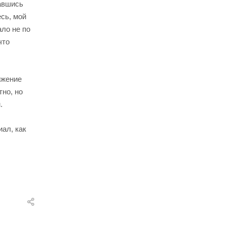
вавшись
есь, мой
ало не по
что
ижение
тно, но
.
ал, как