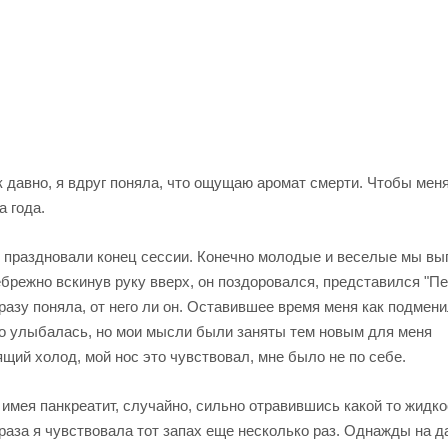
так давно, я вдруг поняла, что ощущаю аромат смерти. Чтобы мен
 года.
ы праздновали конец сессии. Конечно молодые и веселые мы вы
брежно вскинув руку вверх, он поздоровался, представился "Пе
сразу поняла, от него ли он. Оставившее время меня как подмени
то улыбалась, но мои мысли были заняты тем новым для меня
щий холод, мой нос это чувствовал, мне было не по себе.
 имея панкреатит, случайно, сильно отравившись какой то жидк
 раза я чувствовала тот запах еще несколько раз. Однажды на д