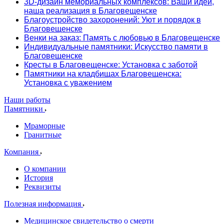
3D-дизайн мемориальных комплексов: Ваши идеи,
наша реализация в Благовещенске
Благоустройство захоронений: Уют и порядок в
Благовещенске
Венки на заказ: Память с любовью в Благовещенске
Индивидуальные памятники: Искусство памяти в
Благовещенске
Кресты в Благовещенске: Установка с заботой
Памятники на кладбищах Благовещенска:
Установка с уважением
Наши работы
Памятники
Мраморные
Гранитные
Компания
О компании
История
Реквизиты
Полезная информация
Медицинское свидетельство о смерти