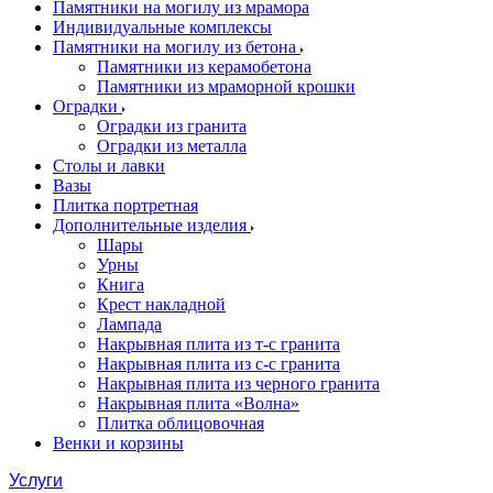
Памятники на могилу из мрамора
Индивидуальные комплексы
Памятники на могилу из бетона
Памятники из керамобетона
Памятники из мраморной крошки
Оградки
Оградки из гранита
Оградки из металла
Столы и лавки
Вазы
Плитка портретная
Дополнительные изделия
Шары
Урны
Книга
Крест накладной
Лампада
Накрывная плита из т-с гранита
Накрывная плита из с-с гранита
Накрывная плита из черного гранита
Накрывная плита «Волна»
Плитка облицовочная
Венки и корзины
Услуги