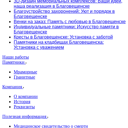
3D-дизайн мемориальных комплексов: Ваши идеи,
наша реализация в Благовещенске
Благоустройство захоронений: Уют и порядок в
Благовещенске
Венки на заказ: Память с любовью в Благовещенске
Индивидуальные памятники: Искусство памяти в
Благовещенске
Кресты в Благовещенске: Установка с заботой
Памятники на кладбищах Благовещенска:
Установка с уважением
Наши работы
Памятники
Мраморные
Гранитные
Компания
О компании
История
Реквизиты
Полезная информация
Медицинское свидетельство о смерти