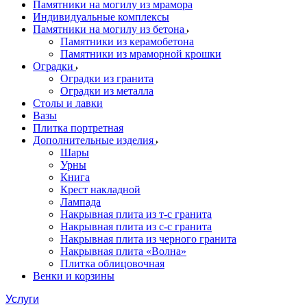
Памятники на могилу из мрамора
Индивидуальные комплексы
Памятники на могилу из бетона
Памятники из керамобетона
Памятники из мраморной крошки
Оградки
Оградки из гранита
Оградки из металла
Столы и лавки
Вазы
Плитка портретная
Дополнительные изделия
Шары
Урны
Книга
Крест накладной
Лампада
Накрывная плита из т-с гранита
Накрывная плита из с-с гранита
Накрывная плита из черного гранита
Накрывная плита «Волна»
Плитка облицовочная
Венки и корзины
Услуги